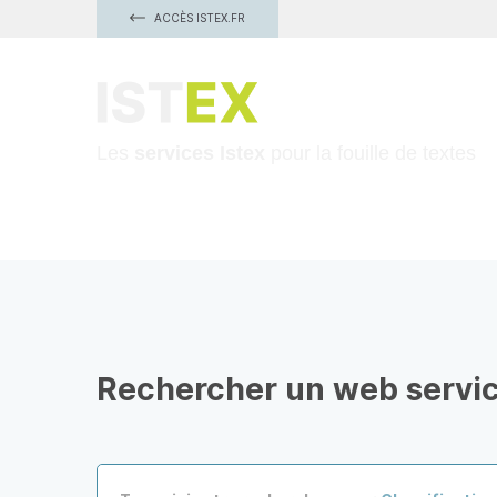
ACCÈS ISTEX.FR
TDM
Les
services Istex
pour la fouille de textes
Rechercher un web servi