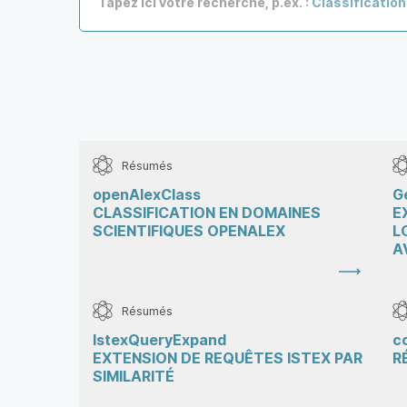
Tapez ici votre recherche, p.ex. :
Classification
Résumés
openAlexClass
G
CLASSIFICATION EN DOMAINES
E
SCIENTIFIQUES OPENALEX
L
A
Résumés
IstexQueryExpand
c
EXTENSION DE REQUÊTES ISTEX PAR
R
SIMILARITÉ