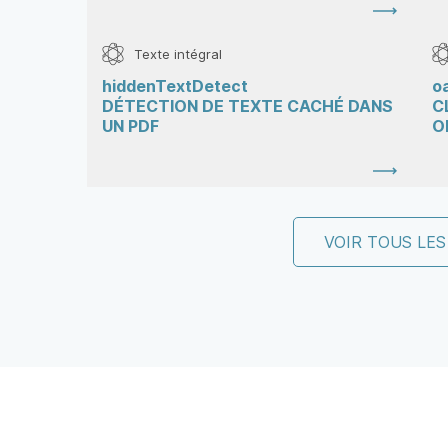
Texte intégral
hiddenTextDetect
o
DÉTECTION DE TEXTE CACHÉ DANS
C
UN PDF
O
VOIR TOUS LES