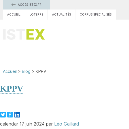
ACCÈS ISTEX.FR
ACCUEIL
LOTERRE
ACTUALITÉS
CORPUS SPÉCIALISÉS
TDM
Accueil
Blog
KPPV
KPPV
Publié
calendar
17 juin 2024
par
Léo Gaillard